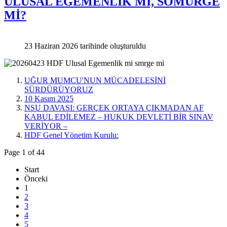
ULUSAL EGEMENLİK Mİ, SÖMÜRGE
Mİ?
23 Haziran 2026 tarihinde oluşturuldu
UĞUR MUMCU'NUN MÜCADELESİNİ
SÜRDÜRÜYORUZ
10 Kasım 2025
NSU DAVASI: GERÇEK ORTAYA ÇIKMADAN AF
KABUL EDİLEMEZ – HUKUK DEVLETİ BİR SINAV
VERİYOR –
HDF Genel Yönetim Kurulu:
Page 1 of 44
Start
Önceki
1
2
3
4
5